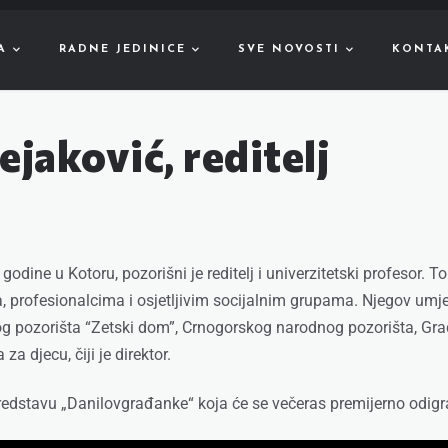
A
RADNE JEDINICE
SVE NOVOSTI
KONTA
ejaković, reditelj
odine u Kotoru, pozorišni je reditelj i univerzitetski profesor. To
profesionalcima i osjetljivim socijalnim grupama. Njegov umjetn
og pozorišta “Zetski dom”, Crnogorskog narodnog pozorišta, Grad
za djecu, čiji je direktor.
 predstavu „Danilovgrađanke“ koja će se večeras premijerno odigr