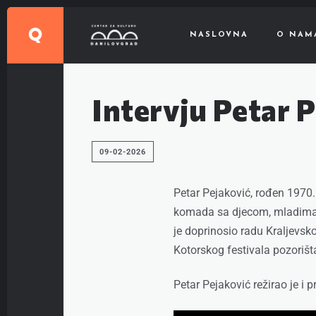
NASLOVNA
O NAM
Intervju Petar P
09-02-2026
Petar Pejaković, rođen 1970. g
komada sa djecom, mladima, 
je doprinosio radu Kraljevsk
Kotorskog festivala pozorišta 
Petar Pejaković režirao je i