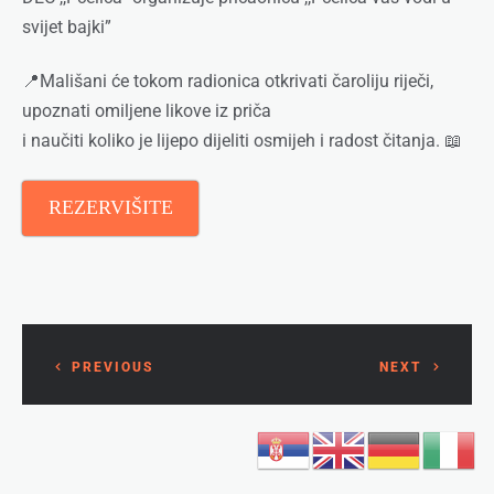
svijet bajki”
📍Mališani će tokom radionica otkrivati čaroliju riječi,
upoznati omiljene likove iz priča
i naučiti koliko je lijepo dijeliti osmijeh i radost čitanja. 📖
REZERVIŠITE
PREVIOUS
NEXT