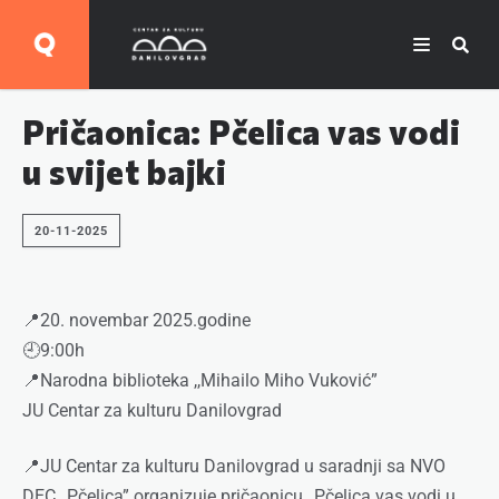
Pričaonica: Pčelica vas vodi
u svijet bajki
20-11-2025
📍20. novembar 2025.godine
🕘9:00h
📍Narodna biblioteka ,,Mihailo Miho Vuković”
JU Centar za kulturu Danilovgrad
📍JU Centar za kulturu Danilovgrad u saradnji sa NVO
DEC ,,Pčelica” organizuje pričaonicu ,,Pčelica vas vodi u