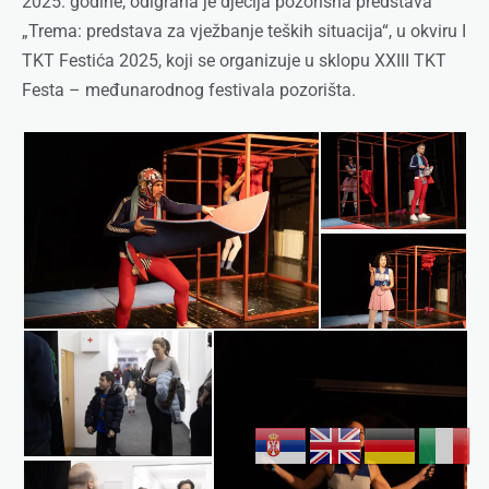
2025. godine, odigrana je dječija pozorišna predstava
„Trema: predstava za vježbanje teških situacija“, u okviru I
TKT Festića 2025, koji se organizuje u sklopu XXIII TKT
Festa – međunarodnog festivala pozorišta.