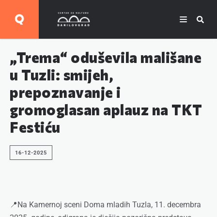
„Trema“ oduševila mališane
u Tuzli: smijeh,
prepoznavanje i
gromoglasan aplauz na TKT
Festiću
16-12-2025
📍Na Kamernoj sceni Doma mladih Tuzla, 11. decembra