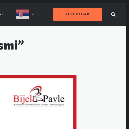
KT
REPERTOAR
esmi”